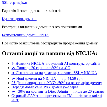
SSL-сертифікати
Гарантія безпеки для ваших клієнтів
Купити дроп-домени
Реєстрація видалених доменів з seo показниками
Безкоштовний домен .PP.UA
Повністю безкоштовна реєстрація та продовження домену
Останні акції та новини від NIC.UA:
✨ Новинка NIC.UA: потужний AI-конструктор сайтів
🔥 Лише до 20 серпня: −80% на .CO
☀️ Літня знижка на домени, хостинг і SSL у NIC.UA
🔥 Нові домени на NIC.UA — від 44,59 грн
🎁 День народження .XYZ: -50% на реєстрацію домену
Передзамовте свій .PAY домен уже зараз
🔥 –30% на хостинг із DirectAdmin — лише до 20 травня
Отримай .PAY за пріоритетом по ТМ — тільки в квітні
2026