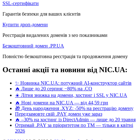
SSL-сертифікати
Гарантія безпеки для ваших клієнтів
Купити дроп-домени
Реєстрація видалених доменів з seo показниками
Безкоштовний домен .PP.UA
Повністю безкоштовна реєстрація та продовження домену
Останні акції та новини від NIC.UA:
✨ Новинка NIC.UA: потужний AI-конструктор сайтів
🔥 Лише до 20 серпня: −80% на .CO
☀️ Літня знижка на домени, хостинг і SSL у NIC.UA
🔥 Нові домени на NIC.UA — від 44,59 грн
🎁 День народження .XYZ: -50% на реєстрацію домену
Передзамовте свій .PAY домен уже зараз
🔥 –30% на хостинг із DirectAdmin — лише до 20 травня
Отримай .PAY за пріоритетом по ТМ — тільки в квітні
2026